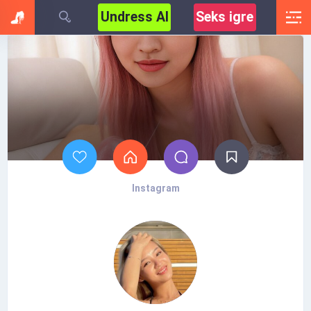
Undress AI
Seks igre
Instagram