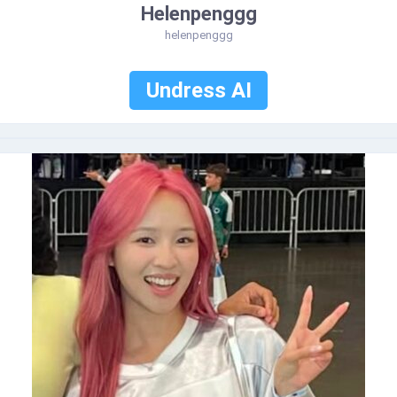
Helenpenggg
helenpenggg
Undress AI