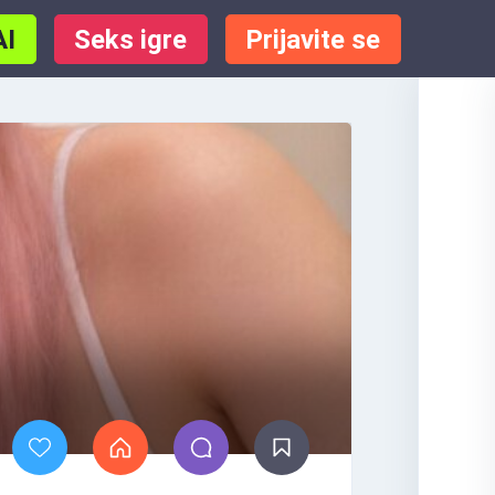
AI
Seks igre
Prijavite se